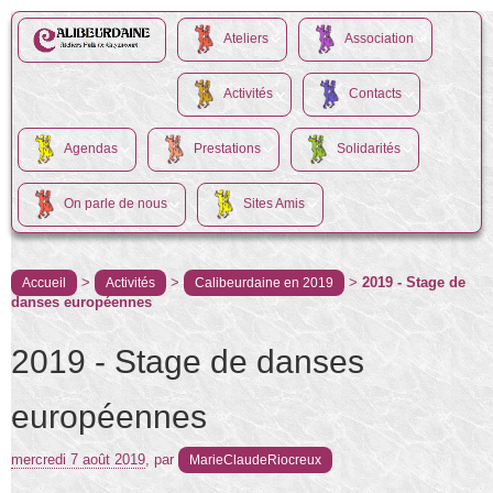
Ateliers
Association
Activités
Contacts
Agendas
Prestations
Solidarités
On parle de nous
Sites Amis
>
>
>
2019 - Stage de
Accueil
Activités
Calibeurdaine en 2019
danses européennes
2019 - Stage de danses
européennes
mercredi 7 août 2019
,
par
MarieClaudeRiocreux