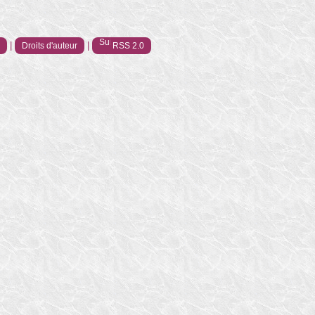
|
|
e
Droits d'auteur
RSS 2.0