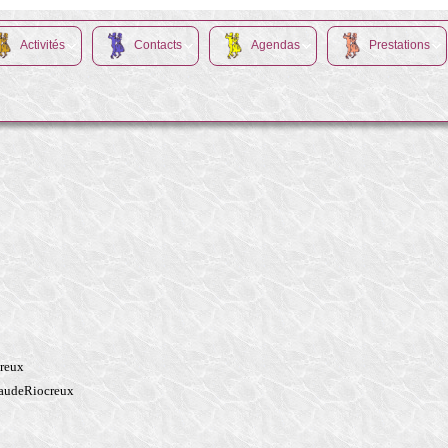
Activités
Contacts
Agendas
Prestations
reux
laudeRiocreux