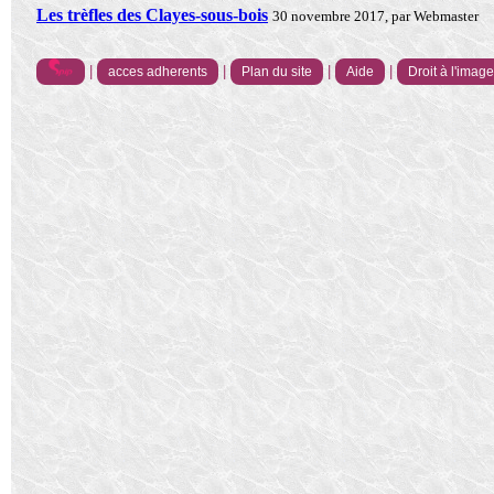
Les trèfles des Clayes-sous-bois
30 novembre 2017, par Webmaster
|
|
|
|
acces adherents
Plan du site
Aide
Droit à l'imag