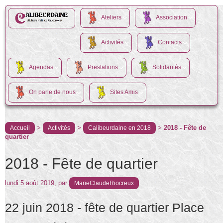
Ateliers
Association
Activités
Contacts
Agendas
Prestations
Solidarités
On parle de nous
Sites Amis
>
>
>
2018 - Fête de
Accueil
Activités
Calibeurdaine en 2018
quartier
2018 - Fête de quartier
lundi 5 août 2019
,
par
MarieClaudeRiocreux
22 juin 2018 - fête de quartier Place