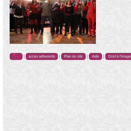
|
|
|
|
acces adherents
Plan du site
Aide
Droit à l'imag