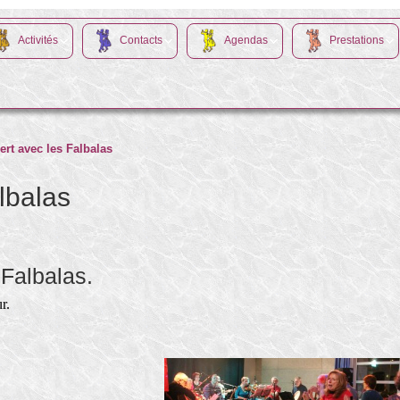
Activités
Contacts
Agendas
Prestations
ert avec les Falbalas
lbalas
 Falbalas.
r.