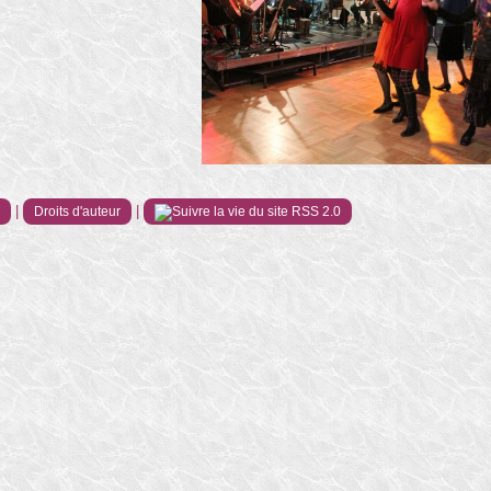
|
|
e
Droits d'auteur
RSS 2.0