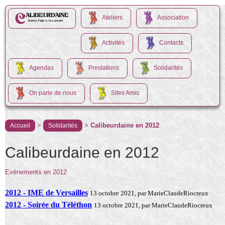
Ateliers
Association
Activités
Contacts
Agendas
Prestations
Solidarités
On parle de nous
Sites Amis
>
>
Calibeurdaine en 2012
Accueil
Solidarités
Calibeurdaine en 2012
Evénements en 2012
2012 - IME de Versailles
13 octobre 2021, par MarieClaudeRiocreux
2012 - Soirée du Téléthon
13 octobre 2021, par MarieClaudeRiocreux