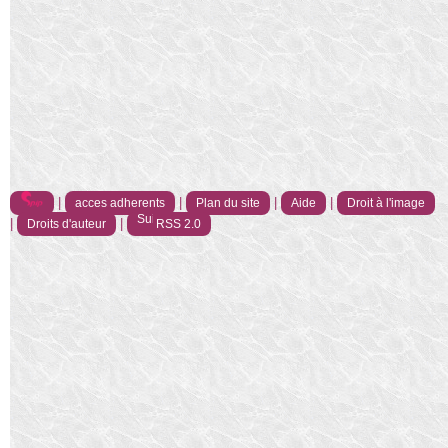
|
|
|
|
acces adherents
Plan du site
Aide
Droit à l'image
|
|
Droits d'auteur
RSS 2.0