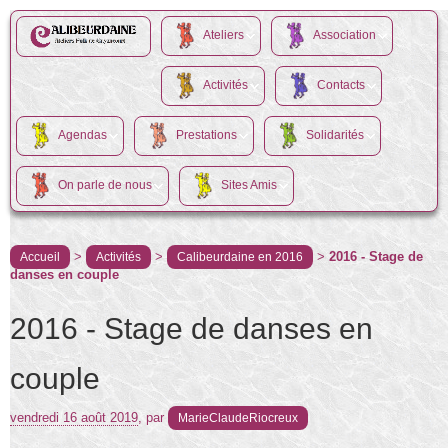
Ateliers
Association
Activités
Contacts
Agendas
Prestations
Solidarités
On parle de nous
Sites Amis
>
>
>
2016 - Stage de
Accueil
Activités
Calibeurdaine en 2016
danses en couple
2016 - Stage de danses en
couple
vendredi 16 août 2019
,
par
MarieClaudeRiocreux