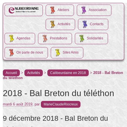
Ateliers
Association
Activités
Contacts
Agendas
Prestations
Solidarités
On parle de nous
Sites Amis
>
>
>
2018 - Bal Breton
Accueil
Activités
Calibeurdaine en 2018
du téléthon
2018 - Bal Breton du téléthon
mardi 6 août 2019
,
par
MarieClaudeRiocreux
9 décembre 2018 - Bal Breton du