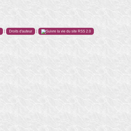
|
|
e
Droits d'auteur
RSS 2.0