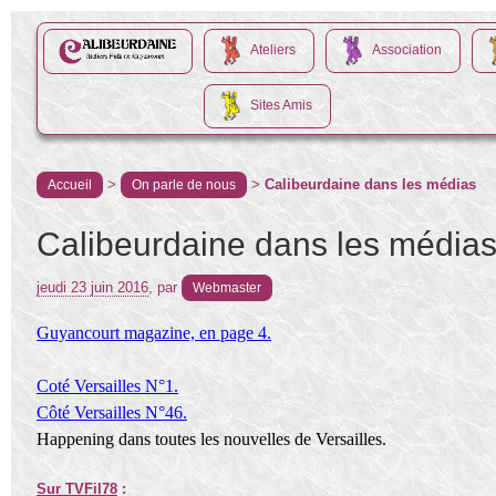
Ateliers
Association
Sites Amis
>
>
Calibeurdaine dans les médias
Accueil
On parle de nous
Calibeurdaine dans les média
jeudi 23 juin 2016
,
par
Webmaster
Guyancourt magazine, en page 4.
Coté Versailles N°1.
Côté Versailles N°46.
Happening dans toutes les nouvelles de Versailles.
Sur TVFil78
: