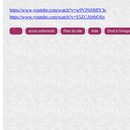
https://www.youtube.com/watch?v=w9VP6SMIY3s
https://www.youtube.com/watch?v=S5ZCAbjbOSo
|
|
|
|
acces adherents
Plan du site
Aide
Droit à l'imag