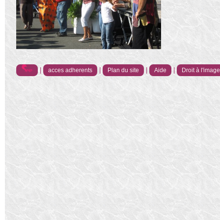
|
|
|
|
acces adherents
Plan du site
Aide
Droit à l'imag