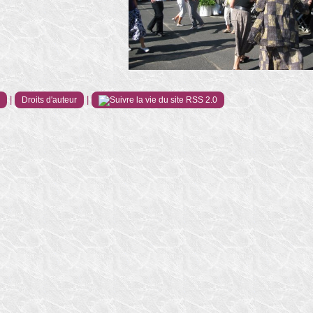
|
|
e
Droits d'auteur
RSS 2.0