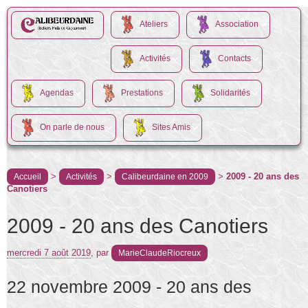
Ateliers
Association
Activités
Contacts
Agendas
Prestations
Solidarités
On parle de nous
Sites Amis
>
>
>
2009 - 20 ans des
Accueil
Activités
Calibeurdaine en 2009
Canotiers
2009 - 20 ans des Canotiers
mercredi 7 août 2019
,
par
MarieClaudeRiocreux
22 novembre 2009 - 20 ans des