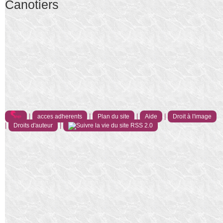
Canotiers
|
|
|
|
acces adherents
Plan du site
Aide
Droit à l'image
|
|
Droits d'auteur
RSS 2.0