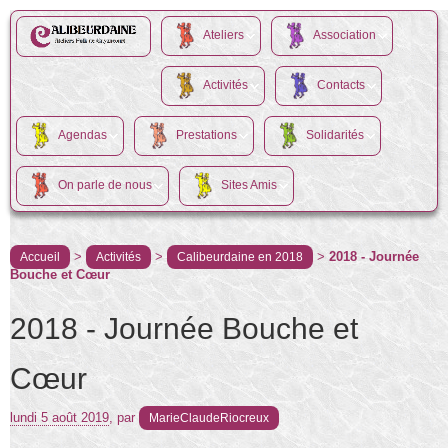
Ateliers
Association
Activités
Contacts
Agendas
Prestations
Solidarités
On parle de nous
Sites Amis
>
>
>
2018 - Journée
Accueil
Activités
Calibeurdaine en 2018
Bouche et Cœur
2018 - Journée Bouche et
Cœur
lundi 5 août 2019
,
par
MarieClaudeRiocreux