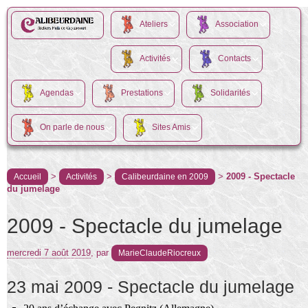
Ateliers
Association
Activités
Contacts
Agendas
Prestations
Solidarités
On parle de nous
Sites Amis
>
>
>
2009 - Spectacle
Accueil
Activités
Calibeurdaine en 2009
du jumelage
2009 - Spectacle du jumelage
mercredi 7 août 2019
,
par
MarieClaudeRiocreux
23 mai 2009 - Spectacle du jumelage