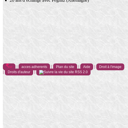
20 ans d’échange avec Pegnitz (Allemagne)
|
|
|
|
acces adherents
Plan du site
Aide
Droit à l'image
|
|
Droits d'auteur
RSS 2.0