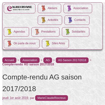
Ateliers
Association
Activités
Contacts
Agendas
Prestations
Solidarités
On parle de nous
Sites Amis
>
>
>
>
Accueil
Association
AG
AG Saison 2017/2018
Compte-rendu AG saison 2017/2018
Compte-rendu AG saison
2017/2018
jeudi 1er août 2019
,
par
MarieClaudeRiocreux