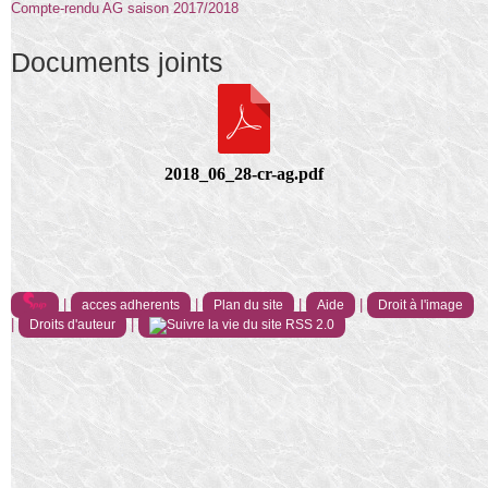
Compte-rendu AG saison 2017/2018
Documents joints
2018_06_28-cr-ag.pdf
|
|
|
|
acces adherents
Plan du site
Aide
Droit à l'image
|
|
Droits d'auteur
RSS 2.0