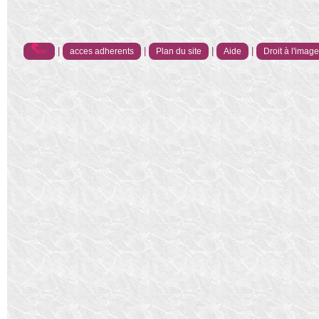
|
|
|
|
acces adherents
Plan du site
Aide
Droit à l'imag