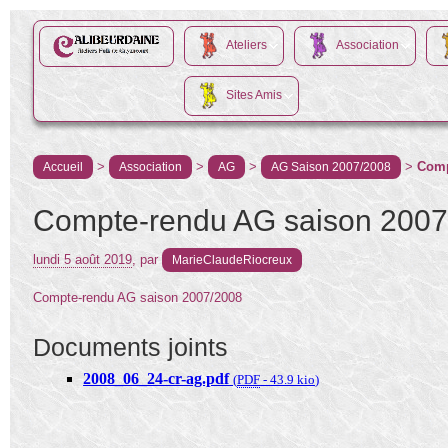
Ateliers
Association
Sites Amis
>
>
>
>
Comp
Accueil
Association
AG
AG Saison 2007/2008
Compte-rendu AG saison 2007
lundi 5 août 2019
,
par
MarieClaudeRiocreux
Compte-rendu AG saison 2007/2008
Documents joints
2008_06_24-cr-ag.pdf
(
PDF
-
43.9 kio
)