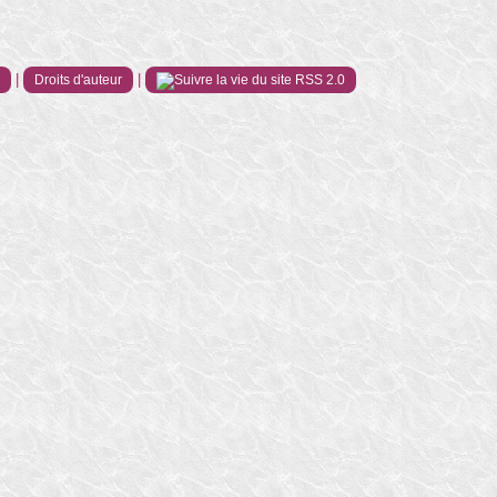
|
|
e
Droits d'auteur
RSS 2.0